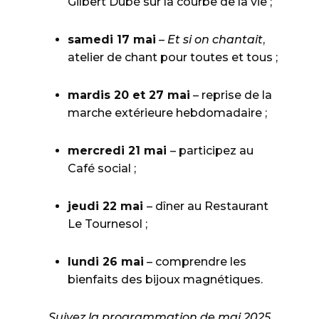
Gilbert Dubé sur la courbe de la vie ;
samedi 17 mai
–
Et si on chantait
,
atelier de chant pour toutes et tous ;
mardis 20 et 27 mai
– reprise de la
marche extérieure hebdomadaire ;
mercredi 21 mai
– participez au
Café social ;
jeudi 22 mai
– dîner au Restaurant
Le Tournesol ;
lundi 26 mai
– comprendre les
bienfaits des bijoux magnétiques.
Suivez la programmation de mai 2025