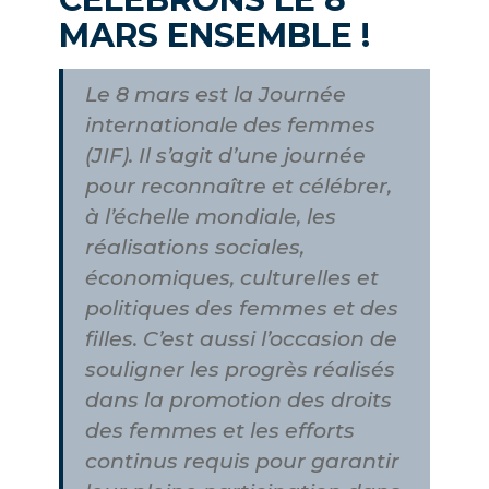
MARS ENSEMBLE !
Le 8 mars est la Journée
internationale des femmes
(JIF). Il s’agit d’une journée
pour reconnaître et célébrer,
à l’échelle mondiale, les
réalisations sociales,
économiques, culturelles et
politiques des femmes et des
filles. C’est aussi l’occasion de
souligner les progrès réalisés
dans la promotion des droits
des femmes et les efforts
continus requis pour garantir